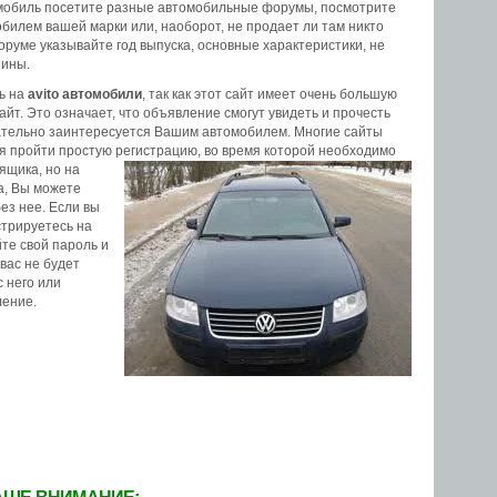
омобиль посетите разные автомобильные форумы, посмотрите
обилем вашей марки или, наоборот, не продает ли там никто
оруме указывайте год выпуска, основные характеристики, не
шины.
ь на
avito автомобили
, так как этот сайт имеет очень большую
айт. Это означает, что объявление смогут увидеть и прочесть
зательно заинтересуется Вашим автомобилем. Многие сайты
я пройти простую регистрацию, во время
которой необходимо
ящика, но на
а, Вы можете
ез нее. Если вы
трируетесь на
те свой пароль и
 вас не будет
с него или
ление.