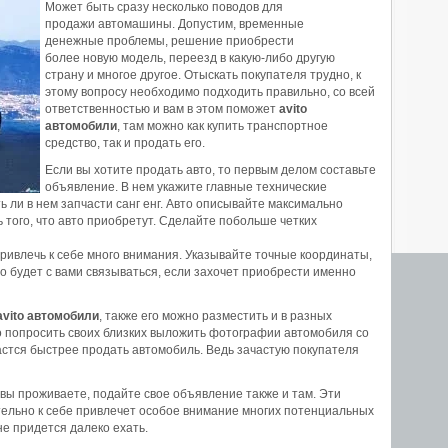
Может быть сразу несколько поводов для
продажи автомашины. Допустим, временные
денежные проблемы, решение приобрести
более новую модель, переезд в какую-либо другую
страну и многое другое. Отыскать покупателя трудно, к
этому вопросу необходимо подходить правильно, со всей
ответственностью и вам в этом поможет
avito
автомобили
, там можно как купить транспортное
средство, так и продать его.
Если вы хотите продать авто, то первым делом составьте
объявление. В нем укажите главные технические
ь ли в нем запчасти санг енг. Авто описывайте максимально
ь того, что авто приобретут. Сделайте побольше четких
ривлечь к себе много внимания. Указывайте точные координаты,
 будет с вами связываться, если захочет приобрести именно
avito автомобили
, также его можно разместить и в разных
о попросить своих близких выложить фотографии автомобиля со
астся быстрее продать автомобиль. Ведь зачастую покупателя
 вы проживаете, подайте свое объявление также и там. Эти
ательно к себе привлечет особое внимание многих потенциальных
не придется далеко ехать.