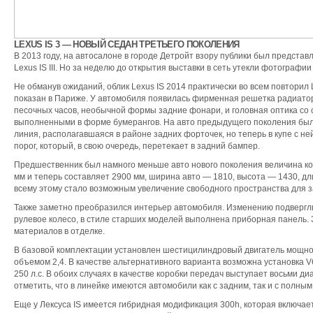
LEXUS IS 3 — НОВЫЙ СЕДАН ТРЕТЬЕГО ПОКОЛЕНИЯ
В 2013 году, на автосалоне в городе Детройт взору публики был предста
Lexus IS III. Но за неделю до открытия выставки в сеть утекли фотографи
Не обманув ожиданий, облик Lexus IS 2014 практически во всем повторил
показан в Париже. У автомобиля появилась фирменная решетка радиато
песочных часов, необычной формы задние фонари, и головная оптика со
выполненными в форме бумерангов.
На авто предыдущего поколения был
линия, располагавшаяся в районе задних форточек, но теперь в купе с н
порог, который, в свою очередь, перетекает в задний бампер.
Предшественник был намного меньше авто нового поколения величина ко
мм и теперь составляет 2900 мм, ширина авто — 1810, высота — 1430, дл
всему этому стало возможным увеличение свободного пространства для з
Также заметно преобразился интерьер автомобиля. Изменению подвергл
рулевое колесо, в стиле старших моделей выполнена приборная панель.
материалов в отделке.
В базовой комплектации установлен шестицилиндровый двигатель мощно
объемом 2,4. В качестве альтернативного варианта возможна установка 
250 л.с. В обоих случаях в качестве коробки передач выступает восьми д
отметить, что в линейке имеются автомобили как с задним, так и с полны
Еще у Лексуса IS имеется гибридная модификация 300h, которая включает