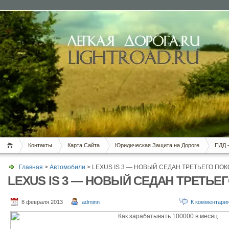
Контакты
Карта Сайта
Юридическая Защита на Дороге
ПДД 
Главная
>
Автомобили
> LEXUS IS 3 — НОВЫЙ СЕДАН ТРЕТЬЕГО ПО
LEXUS IS 3 — НОВЫЙ СЕДАН ТРЕТЬЕ
8 февраля 2013
adminn
К комментари