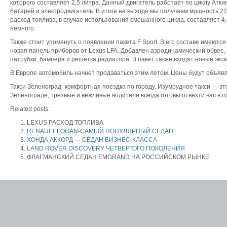
которого составляет 2,5 литра. Данный двигатель работает по циклу Атки
батарей и электродвигатель. В итоге на выходе мы получаем мощность 
расход топлива, в случае использования смешанного цикла, составляет 4,3
немного.
Также стоит упомянуть о появлении пакета F Sport. В его составе имеютс
новая панель приборов от Lexus LFA. Добавлен аэродинамический обвес,
патрубки, бампера и решетка радиатора. В пакет также входят новые экс
В Европе автомобиль начнет продаваться этим летом. Цены будут объявл
Такси Зеленоград- комфортная поездка по городу. Изумрудное такси — эт
Зеленограде, трезвые и вежливые водители всегда готовы отвезти вас в п
Related posts:
LEXUS РАСХОД ТОПЛИВА
RENAULT LOGAN-САМЫЙ ПОПУЛЯРНЫЙ СЕДАН
ХОНДА АККОРД — СЕДАН БИЗНЕС-КЛАССА
LAND ROVER DISCOVERY ЧЕТВЕРТОГО ПОКОЛЕНИЯ
ФЛАГМАНСКИЙ СЕДАН EMGRAND НА РОССИЙСКОМ РЫНКЕ