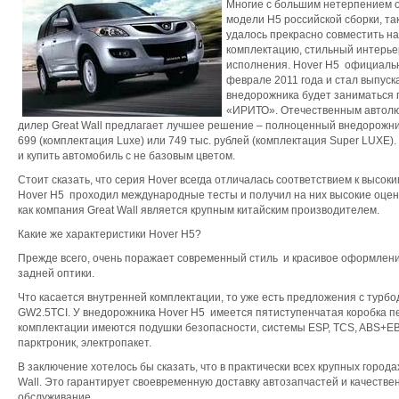
Многие с большим нетерпением 
модели Н5 российской сборки, так
удалось прекрасно совместить на
комплектацию, стильный интерье
исполнения. Hover H5 официаль
феврале 2011 года и стал выпуск
внедорожника будет заниматься 
«ИРИТО». Отечественным автол
дилер Great Wall предлагает лучшее решение – полноценный внедорожни
699 (комплектация Luxe) или 749 тыс. рублей (комплектация Super LUXE).
и купить автомобиль с не базовым цветом.
Стоит сказать, что серия Hover всегда отличалась соответствием к высок
Hover H5 проходил международные тесты и получил на них высокие оценк
как компания Great Wall является крупным китайским производителем.
Какие же характеристики Hover H5?
Прежде всего, очень поражает современный стиль и красивое оформлени
задней оптики.
Что касается внутренней комплектации, то уже есть предложения с турб
GW2.5TCI. У внедорожника Hover H5 имеется пятиступенчатая коробка п
комплектации имеются подушки безопасности, системы ESP, TCS, ABS+EB
парктроник, электропакет.
В заключение хотелось бы сказать, что в практически всех крупных города
Wall. Это гарантирует своевременную доставку автозапчастей и качестве
обслуживание.