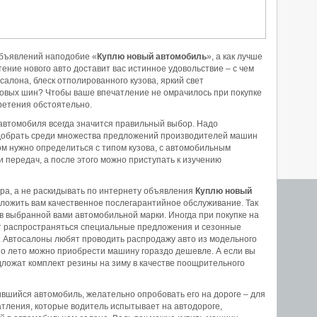
 объявлений наподобие «
Куплю новый автомобиль
», а как лучше
ение нового авто доставит вас истинное удовольствие – с чем
салона, блеск отполированного кузова, яркий свет
овых шин? Чтобы ваше впечатление не омрачилось при покупке
ретения обстоятельно.
автомобиля всегда значится правильный выбор. Надо
одобрать среди множества предложений производителей машин
м нужно определиться с типом кузова, с автомобильным
и передач, а после этого можно приступать к изучению
ра, а не раскидывать по интернету объявления
Куплю новый
ложить вам качественное послегарантийное обслуживание. Так
в выбранной вами автомобильной марки. Иногда при покупке на
т распространяться специальные предложения и сезонные
х. Автосалоны любят проводить распродажу авто из модельного
 по лето можно приобрести машину гораздо дешевле. А если вы
дложат комплект резины на зиму в качестве поощрительного
ившийся автомобиль, желательно опробовать его на дороге – для
атления, которые водитель испытывает на автодороге,