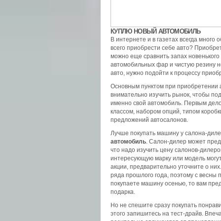
КУПЛЮ НОВЫЙ АВТОМОБИЛЬ
В интернете и в газетах всегда много
всего приобрести себе авто? Приобрет
можно еще сравнить запах новенького 
автомобильных фар и чистую резину н
авто, нужно подойти к процессу приоб
Основным пунктом при приобретении 
внимательно изучить рынок, чтобы п
именно свой автомобиль.
Первым дело
классом, набором опций, типом коробк
предложений автосалонов.
Лучше покупать машину у салона-диле
автомобиль
. Салон-дилер может пред
что надо изучить цену салонов-дилеро
интересующую марку или модель могу
акции, предварительно уточните о ни
ряда прошлого года, поэтому с весны
покупаете машину осенью, то вам пре
подарка.
Но не спешите сразу покупать понрав
этого запишитесь на тест-драйв. Впеч