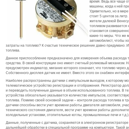
время. Ведь все чаще о
машины, когда к ней пр
Удивительно, но в мире
стоит 5 центов за литр
жители далекой Венесу
топливом развивается 
становится совершенно
какие-то меры. Что же 
автомобилист, чтобы х
затраты на топливо? К счастью техническое решение давно придумано. И
топлива.
Данное приспособление предназначено для измерения объема расхода 
средства. В своей конструкции оно имеет счетный роликовый механизм. 
предусмотрен индикатор, мигание которого означает, что топливо через д
Собственного дисплея датчик не имеет. Вместо этого он снабжен интер
Наиболее распространены датчики с импульсным выходом, к которому м
телематическое устройство регистрации и отображения. Регистратор дол
и переводить полученные данные в объем использованного топлива. В те
устройства обязательно указывается количество импульсов, соответству
топлива. Помимо своей основной задачи – контроля расхода топлива в т
датчики способны вести учет времени работы двигателя автомобиля, учас
технического состояния двигателя, вести учет времени работы дополните
холодильные установки, отопительные котлы, промышленные печи и т.д.)
Данные, полученные с датчика, сохраняются в электронном регистраторе
дальнейшей обработки в специальной программе на компьютере. Такой а