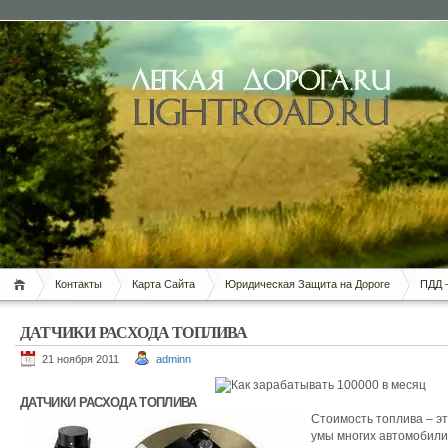
Контакты
Карта Сайта
Юридическая Защита на Дороге
ПДД 
ДАТЧИКИ РАСХОДА ТОПЛИВА
21 ноября 2011
adminn
ДАТЧИКИ РАСХОДА ТОПЛИВА
Стоимость топлива – э
умы многих автомобили