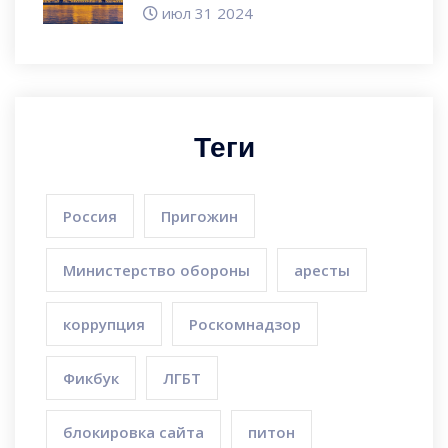
белорусов с перспективой
июл 31 2024
постоянного проживания
Теги
Россия
Пригожин
Министерство обороны
аресты
коррупция
Роскомнадзор
Фикбук
ЛГБТ
блокировка сайта
питон