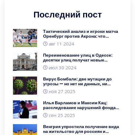
Последний пост
Тактический анализ и игроки матча
Оренбург против Акрона: что
решило исход игры
авг 11 2024
Переименование улиц в Одессе:
десятки улиц получат новые
названия
июл 30 2024
Вирус Бомбали: две мутации до
угрозы — но нет ни данных, ни
экспертов
ноя 27 2025
Илья Варламов и Максим Кац:
расследование нарушений фонда
«Городские проекты»
сен 25 2025
Венгрия упростила получение вида
на жительство для россиян и