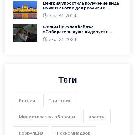
Венгрия упростила получение вида
на жительство для россиян и
белорусов с перспективой
июл 31 2024
постоянного проживания
Фильм Николая Кейджа
«Собиратель душ» лидирует в
кассовых сборах, обойдя «Ужасного
июл 21 2024
деда 4»
Теги
Россия
Пригожин
Министерство обороны
аресты
коррупция
Роскомнадзор