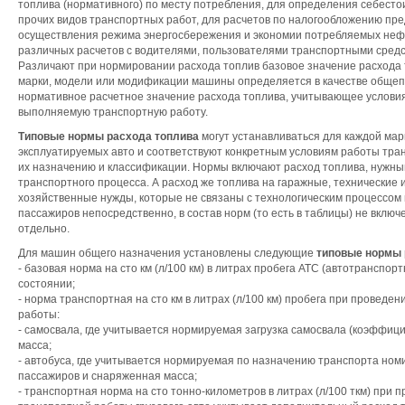
топлива (нормативного) по месту потребления, для определения себесто
прочих видов транспортных работ, для расчетов по налогообложению пре
осуществления режима энергосбережения и экономии потребляемых неф
различных расчетов с водителями, пользователями транспортными средст
Различают при нормировании расхода топлив базовое значение расхода 
марки, модели или модификации машины определяется в качестве общеп
нормативное расчетное значение расхода топлива, учитывающее условия
выполняемую транспортную работу.
Типовые нормы расхода топлива
могут устанавливаться для каждой мар
эксплуатируемых авто и соответствуют конкретным условиям работы тра
их назначению и классификации. Нормы включают расход топлива, нужн
транспортного процесса. А расход же топлива на гаражные, технические 
хозяйственные нужды, которые не связаны с технологическим процессом 
пассажиров непосредственно, в состав норм (то есть в таблицы) не включ
отдельно.
Для машин общего назначения установлены следующие
типовые нормы 
- базовая норма на сто км (л/100 км) в литрах пробега АТС (автотранспор
состоянии;
- норма транспортная на сто км в литрах (л/100 км) пробега при проведе
работы:
- самосвала, где учитывается нормируемая загрузка самосвала (коэффиц
масса;
- автобуса, где учитывается нормируемая по назначению транспорта ном
пассажиров и снаряженная масса;
- транспортная норма на сто тонно-километров в литрах (л/100 ткм) при 