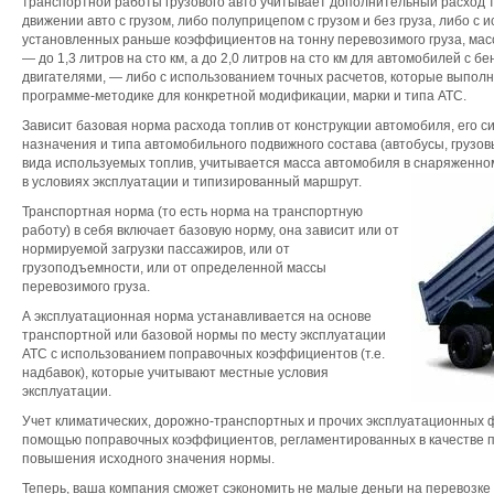
транспортной работы грузового авто учитывает дополнительный расход т
движении авто с грузом, либо полуприцепом с грузом и без груза, либо с
установленных раньше коэффициентов на тонну перевозимого груза, ма
— до 1,3 литров на сто км, а до 2,0 литров на сто км для автомобилей с 
двигателями, — либо с использованием точных расчетов, которые выпол
программе-методике для конкретной модификации, марки и типа АТС.
Зависит базовая норма расхода топлив от конструкции автомобиля, его сис
назначения и типа автомобильного подвижного состава (автобусы, грузовы
вида используемых топлив, учитывается масса автомобиля в снаряженно
в условиях эксплуатации и типизированный маршрут.
Транспортная норма (то есть норма на транспортную
работу) в себя включает базовую норму, она зависит или от
нормируемой загрузки пассажиров, или от
грузоподъемности, или от определенной массы
перевозимого груза.
А эксплуатационная норма устанавливается на основе
транспортной или базовой нормы по месту эксплуатации
АТС с использованием поправочных коэффициентов (т.е.
надбавок), которые учитывают местные условия
эксплуатации.
Учет климатических, дорожно-транспортных и прочих эксплуатационных 
помощью поправочных коэффициентов, регламентированных в качестве 
повышения исходного значения нормы.
Теперь, ваша компания сможет сэкономить не малые деньги на перевозке 