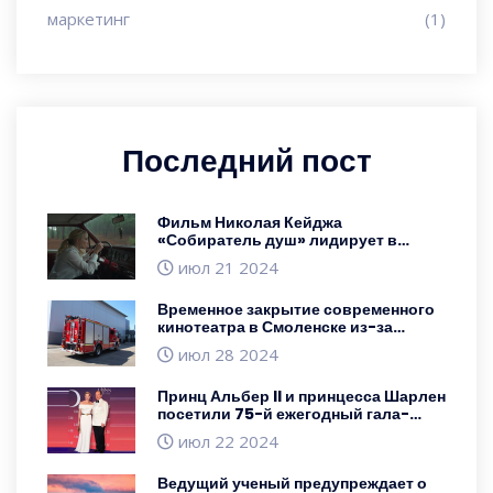
маркетинг
(1)
Последний пост
Фильм Николая Кейджа
«Собиратель душ» лидирует в
кассовых сборах, обойдя «Ужасного
июл 21 2024
деда 4»
Временное закрытие современного
кинотеатра в Смоленске из-за
технического сбоя
июл 28 2024
Принц Альбер II и принцесса Шарлен
посетили 75-й ежегодный гала-
концерт Красного Креста в Монако
июл 22 2024
Ведущий ученый предупреждает о