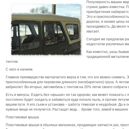
Популярность машин мар
стране давно известна. 
приобретения набираетс
Это и приспособленность
дорогах, и низкие цены на
проходимость. Да много 
хватает.
Сегодня же предлагаю р
недостатки различных ма
Как известно, уазы бываю
традиционной металличес
тентом.
С него и начнем.
Главное преимущество матерчатого верха в том, что его можно снимать. 
приспособленным для перевозки длинного (негабаритного) груза. А лето
кабриолет. Во-вторых, автомобиль с тентом на 20% легче своего собрата 
Есть и минусы. Ездить без «крыши» не так здорово, как может показать с 
постоянно будет оседать и забиваться куда попало пыль, и прочие летуч
вашем пути. А его съем и установка – работа тяжелая и неудобная. Да и 
нужные вещи не получится. Растащат ведь… Кроме того, зимой в машине 
Пластиковая крыша.
Пластиковые крыши в обычных магазинах, продающих запчасти уаз, прост