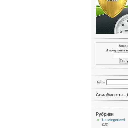
Введи
И получайте н
Найти:
Авиабилеты – 
Рубрики
Uncategorized
(10)