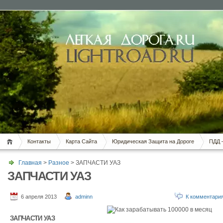
Контакты
Карта Сайта
Юридическая Защита на Дороге
ПДД 
Главная
>
Разное
> ЗАПЧАСТИ УАЗ
ЗАПЧАСТИ УАЗ
6 апреля 2013
adminn
К комментари
ЗАПЧАСТИ УАЗ