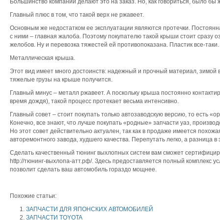
Большинство компаний делают это на заказ. Но, как говориться, было бы 
Главный плюс в том, что такой верх не ржавеет.
Основным же недостатком ее эксплуатации являются протечки. Постоянн
с ними – главная жалоба. Поэтому покупателю такой крыши стоит сразу о
желобов. Ну и перевозка тяжестей ей противопоказана. Пластик все-таки.
Металлическая крыша.
Этот вид имеет много достоинств: надежный и прочный материал, зимой в
тяжелые грузы на крыше получится.
Главный минус – металл ржавеет. А поскольку крыша постоянно контактир
время дождя), такой процесс протекает весьма интенсивно.
Главный совет – стоит покупать только автозаводскую версию, то есть «о
Конечно, все знают, что лучше покупать «родные» запчасти уаз, произво
Но этот совет действительно актуален, так как в продаже имеется похожа
авторемонтного завода, худшего качества. Перепутать легко, а разница в
Сделать качественный тюнинг выхлопных систем вам сможет сертифицир
http://тюнинг-выхлопа-атт.рф/. Здесь предоставляется полный комплекс ус
позволит сделать ваш автомобиль гораздо мощнее.
Похожие статьи:
ЗАПЧАСТИ ДЛЯ ЯПОНСКИХ АВТОМОБИЛЕЙ
ЗАПЧАСТИ TOYOTA