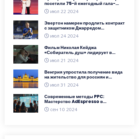
посетили 75-й ежегодный гала-
концерт Красного Креста в Монако
июл 22 2024
Эвертон намерен продлить контракт
с защитником Джарредом
Брантуэйтом
июл 24 2024
Фильм Николая Кейджа
«Собиратель душ» лидирует в
кассовых сборах, обойдя «Ужасного
июл 21 2024
деда 4»
Венгрия упростила получение вида
на жительство для россиян и
белорусов с перспективой
июл 31 2024
постоянного проживания
Современные методы PPC:
Мастерство AdEspresso в
Facebook Ads
сен 10 2024