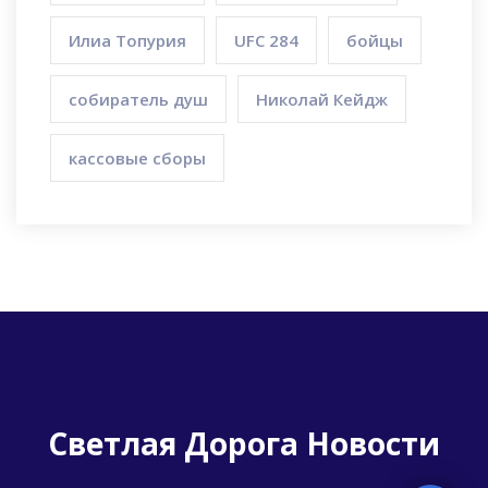
Илиа Топурия
UFC 284
бойцы
собиратель душ
Николай Кейдж
кассовые сборы
Светлая Дорога Новости