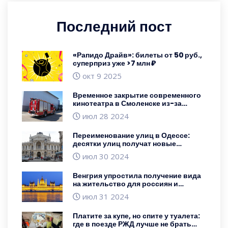
Последний пост
«Рапидо Драйв»: билеты от 50 руб.,
суперприз уже >7 млн ₽
окт 9 2025
Временное закрытие современного
кинотеатра в Смоленске из-за
технического сбоя
июл 28 2024
Переименование улиц в Одессе:
десятки улиц получат новые
названия
июл 30 2024
Венгрия упростила получение вида
на жительство для россиян и
белорусов с перспективой
июл 31 2024
постоянного проживания
Платите за купе, но спите у туалета:
где в поезде РЖД лучше не брать