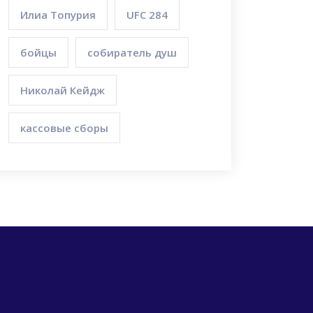
Илиа Топурия
UFC 284
бойцы
собиратель душ
Николай Кейдж
кассовые сборы