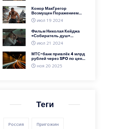
Конор МакГрегор
Возмущен Поражением
Илиа Топурии на UFC 284 и
июл 19 2024
Пообещал Вернуть Его в
Грузию для
Фильм Николая Кейджа
Восстановления
«Собиратель душ»
лидирует в кассовых
июл 21 2024
сборах, обойдя «Ужасного
деда 4»
МТС-банк привлёк 4 млрд
рублей через SPO по цене
1380,5 руб. за акцию
ноя 20 2025
Теги
Россия
Пригожин