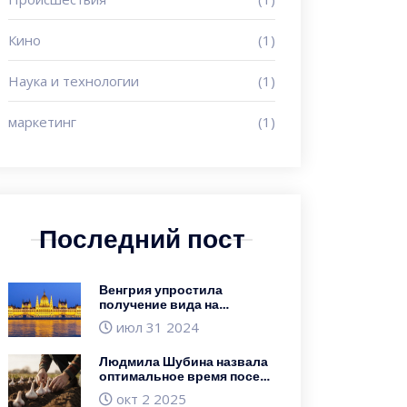
Кино
(1)
Наука и технологии
(1)
маркетинг
(1)
Последний пост
Венгрия упростила
получение вида на
жительство для россиян и
июл 31 2024
белорусов с перспективой
постоянного проживания
Людмила Шубина назвала
оптимальное время посева
озимого чеснока в
окт 2 2025
октябре 2025