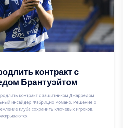
родлить контракт с
едом Брантуэйтом
 продлить контракт с защитником Джарредом
льный инсайдер Фабрицио Романо. Решение о
емление клуба сохранить ключевых игроков.
раскрываются.