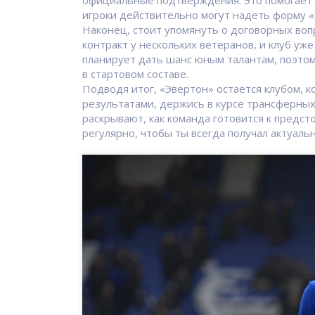
официальные подтверждения. Это помогает и
игроки действительно могут надеть форму 
Наконец, стоит упомянуть о договорных воп
контракт у нескольких ветеранов, и клуб уж
планирует дать шанс юным талантам, поэто
в стартовом составе.
Подводя итог, «Эвертон» остаётся клубом, 
результатами, держись в курсе трансферных
раскрывают, как команда готовится к предс
регулярно, чтобы ты всегда получал актуал