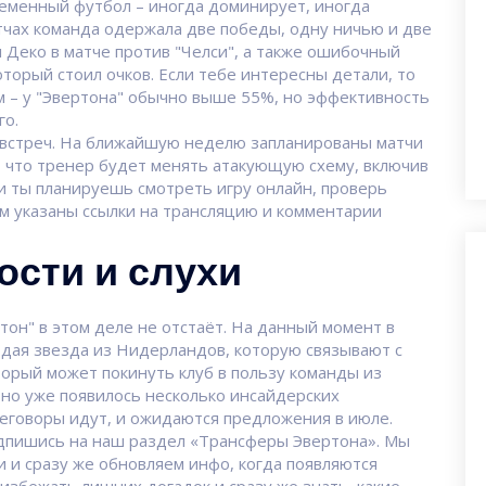
ременный футбол – иногда доминирует, иногда
атчах команда одержала две победы, одну ничью и две
 Деко в матче против "Челси", а также ошибочный
оторый стоил очков. Если тебе интересны детали, то
м – у "Эвертона" обычно выше 55%, но эффективность
го.
 встреч. На ближайшую неделю запланированы матчи
я, что тренер будет менять атакующую схему, включив
ли ты планируешь смотреть игру онлайн, проверь
ам указаны ссылки на трансляцию и комментарии
сти и слухи
тон" в этом деле не отстаёт. На данный момент в
одая звезда из Нидерландов, которую связывают с
торый может покинуть клуб в пользу команды из
но уже появилось несколько инсайдерских
реговоры идут, и ожидаются предложения в июле.
подпишись на наш раздел «Трансферы Эвертона». Мы
и и сразу же обновляем инфо, когда появляются