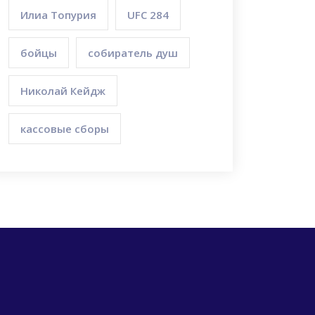
Илиа Топурия
UFC 284
бойцы
собиратель душ
Николай Кейдж
кассовые сборы