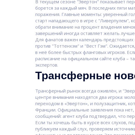
В текущем сезоне "Эвертон" показывает пе
борется за каждый мяч. В последних пяти м
поражения. Главные моменты: уверенный гол
старт нападающего в игре с "Ливерпулем", к
обрати внимание на процент владения мячо
завершений иногда оставляет желать лучше
Для фанатов важен календарь предстоящих
против "Тоттенхэм" и "Вест Гэм". Ожидаетс
в неё более быстрых фланговых игроков. Ес
расписание на официальном сайте клуба – т
экспертов.
Трансферные ново
Трансферный рынок всегда оживлён, и "Эвер
центре внимания находятся два игрока: мол
переходом в «Эвертон», и полузащитник, ко
Франции. Официальные заявления пока нет, 
сообщений: агент клуба подтвердил, что пе
Если ты хочешь быть в курсе всех слухов, 
публикуем каждый слух, проверяем источник