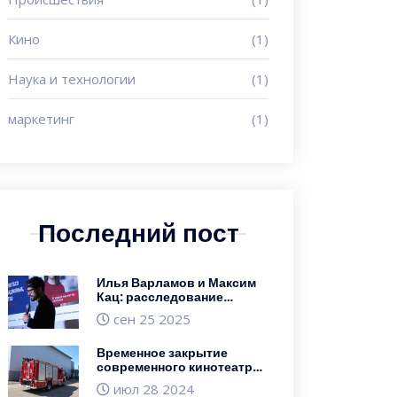
Кино
(1)
Наука и технологии
(1)
маркетинг
(1)
Последний пост
Илья Варламов и Максим
Кац: расследование
нарушений фонда
сен 25 2025
«Городские проекты»
Временное закрытие
современного кинотеатра
в Смоленске из-за
июл 28 2024
технического сбоя