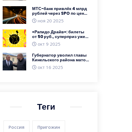
МТС-банк привлёк 4 млрд
рублей через SPO по цене
1380,5 руб. за акцию
ноя 20 2025
«Рапидо Драйв»: билеты
от 50 руб., суперприз уже
>7 млн ₽
окт 9 2025
Губернатор уволил главы
Кинельского района матом
за табличку ВОВ
окт 16 2025
Теги
Россия
Пригожин