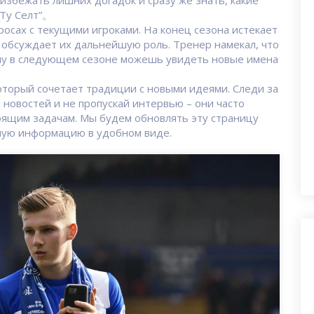
збежать лишних догадок и сразу же знать, какие
«Ту Селт”。
росах с текущими игроками. На конец сезона истекает
е обсуждает их дальнейшую роль. Тренер намекал, что
му в следующем сезоне можешь увидеть новые имена
который сочетает традиции с новыми идеями. Следи за
 новостей и не пропускай интервью – они часто
тоящим задачам. Мы будем обновлять эту страницу
ьную информацию в удобном виде.