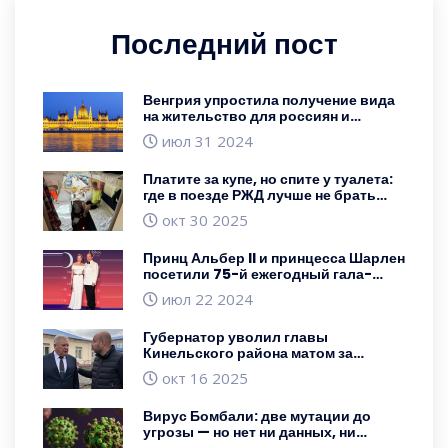
Последний пост
Венгрия упростила получение вида
на жительство для россиян и
белорусов с перспективой
июл 31 2024
постоянного проживания
Платите за купе, но спите у туалета:
где в поезде РЖД лучше не брать
место
окт 30 2025
Принц Альбер II и принцесса Шарлен
посетили 75-й ежегодный гала-
концерт Красного Креста в Монако
июл 22 2024
Губернатор уволил главы
Кинельского района матом за
табличку ВОВ
окт 16 2025
Вирус Бомбали: две мутации до
угрозы — но нет ни данных, ни