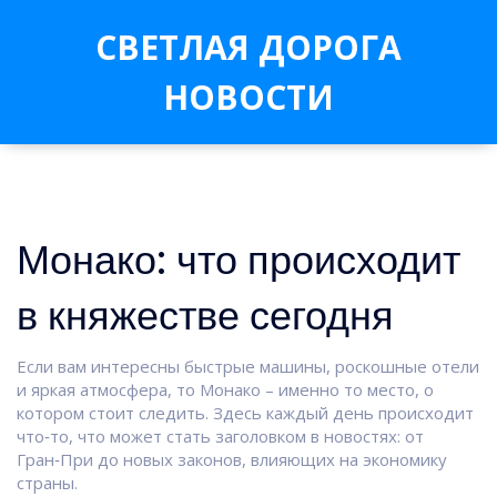
СВЕТЛАЯ ДОРОГА
НОВОСТИ
Монако: что происходит
в княжестве сегодня
Если вам интересны быстрые машины, роскошные отели
и яркая атмосфера, то Монако – именно то место, о
котором стоит следить. Здесь каждый день происходит
что‑то, что может стать заголовком в новостях: от
Гран‑При до новых законов, влияющих на экономику
страны.