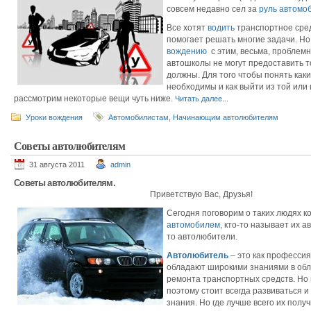
совсем недавно сел за
руль автомо
Все хотят
водить
транспортное сред
помогает решать многие задачи. Но
вождению
с этим, весьма, проблемно
автошколы не могут предоставить т
должны. Для того чтобы понять как
необходимы и как выйти из той или
рассмотрим некоторые вещи чуть ниже.
Читать далее...
Уроки вождения
Автомобилистам
,
Начинающим автолюбителям
Советы автолюбителям
31 августа 2011
admin
Советы автолюбителям.
Приветствую Вас, Друзья!
Сегодня поговорим о таких людях 
автомобилем
, кто-то называет их а
то автолюбители.
Автолюбитель
– это как профессия
обладают широкими знаниями в об
ремонта транспортных средств. Но 
поэтому стоит всегда развиваться и
знания. Но где лучше всего их пол