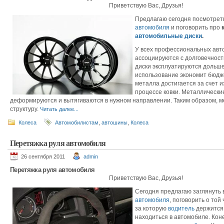
Приветствую Вас, Друзья!
Предлагаю сегодня посмотрет
автомобиля
и поговорить про
автомобильные диски
.
У всех профессиональных авт
ассоциируются с долговечност
диски эксплуатируются дольше 
использование экономит бюдж
металла достигается за счет и
процессе ковки. Металлически
деформируются и вытягиваются в нужном направлении. Таким образом, м
структуру.
Читать далее...
Колеса
Автомобилистам
,
автошины
,
Колеса
Перетяжка руля автомобиля
26 сентября 2011
admin
Перетяжка руля автомобиля
Приветствую Вас, Друзья!
Сегодня предлагаю заглянуть 
автомобиля
, поговорить о той
за которую
водитель
держится 
находиться в автомобиле. Кон