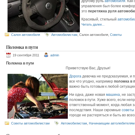
другому руль
автомобиля
. Как
управления был более комфо
это
перетяжка руля автомоб
Красивый, стильный
автомоби
Читать далее...
Салон автомобиля
Автомобилистам
, Салон автомобиля,
Советы
Поломка в пути
19 сентября 2011
admin
Поломка в пути
Приветствую Вас, Друзья!
Дорога
девочка не предсказуемая, и 
все что угодно, например
поломка в 
важно быть готовым к любой ситуации
Ни одна, даже новая
машина
, не за
поломок в пути. Хуже всего, если неп
ответственный момент, когда любая 
последствия. Наши скромные
советы
городе не растеряться и быть во все
Советы автомобилистам
Автомобилистам
,
Начинающим автолюбителям