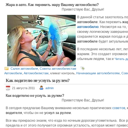
Жара в авто. Как пережить жару Вашему автомобилю?
Приветствую Вас, Друзья!
В данной статье захотелось п
автомобиле
. Как пережить
жа
автомобилю
. Несмотря на то,
своему логическому завершени
сохраняется жаркая погода и 
автомобиле
будет актуальным
В последние несколько лет, л
жарким. Это создает огромное
обычным людям, так и
Читать да
Салон автомобиля
,
Советы автомобилистам
Автомобили
,
Автомобилистам
, климат контроль,
Начинающим автолюбителям
,
Сов
Как водителю не уснуть за рулем?
21 августа 2011
admin
Как водителю не уснуть за рулем?
Приветствую Вас, Друзья!
В сегодня предлагаю Вашему вниманию несколько практических
советов
,
водителя
, чтобы он не
уснул за рулем
.
Все мы прекрасно знаем, что езда по ночным дорогам утомительна. Все
предела и от этого получается огромная усталость, которая может привест