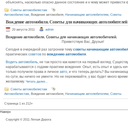
объяснять, насколько опасно данное состояние и к чему может привести
Советы автомобилистам
Автомобилистам
, Вождение автомобиля,
Начинающим автолюбителям
,
Советы
Вождение автомобиля. Советы для начинающих автолюбителей
20 августа 2011
admin
Вождение автомобиля. Советы для начинающих автолюбителей.
Приветствую Вас, Друзья!
Сегодня в очередной раз затронем тему
советы начинающим автомоби
практических
советов
по
вождению
автомобиля
.
Водить
автомобиль
, не так просто как кажется на первый взгляд. Сущест
нарабатываются с годами практики вождения. Опыт, есть опыт и здесь ни
только получили права и личное
авто
, и что теперь делать? Вы начинаю
по сути, вы ничего не умеете. Но не переживайте, у вас будет много врем
желаемому.
Читать далее...
Советы автомобилистам
Автомобилистам
, Вождение автомобиля,
Начинающим автолюбителям
,
Советы
Страница 1 из 2
1
2»
Наверх
Copyright © 2011 Легкая Дорога