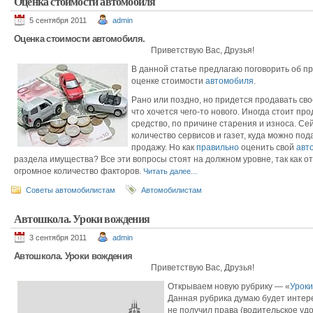
Оценка стоимости автомобиля
5 сентября 2011
admin
Оценка стоимости автомобиля.
Приветствую Вас, Друзья!
В данной статье предлагаю поговорить об п
оценке стоимости
автомобиля
.
Рано или поздно, но придется продавать св
что хочется чего-то нового. Иногда стоит пр
средство, по причине старения и износа. Се
количество сервисов и газет, куда можно под
продажу. Но как
правильно
оценить свой
авт
раздела имущества? Все эти вопросы стоят на должном уровне, так как о
огромное количество факторов.
Читать далее...
Советы автомобилистам
Автомобилистам
Автошкола. Уроки вождения
3 сентября 2011
admin
Автошкола. Уроки вождения
Приветствую Вас, Друзья!
Открываем новую рубрику — «
Уроки
Данная рубрика думаю будет интере
не получил права (водительское удо