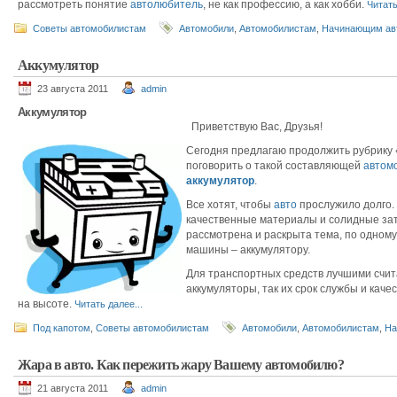
рассмотреть понятие
автолюбитель
, не как профессию, а как хобби.
Читать
Советы автомобилистам
Автомобили
,
Автомобилистам
,
Начинающим ав
Аккумулятор
23 августа 2011
admin
Аккумулятор
Приветствую Вас, Друзья!
Сегодня предлагаю продолжить рубрику 
поговорить о такой составляющей
автом
аккумулятор
.
Все хотят, чтобы
авто
прослужило долго. 
качественные материалы и солидные зат
рассмотрена и раскрыта тема, по одному
машины – аккумулятору.
Для транспортных средств лучшими счи
аккумуляторы, так их срок службы и каче
на высоте.
Читать далее...
Под капотом
,
Советы автомобилистам
Автомобили
,
Автомобилистам
,
На
Жара в авто. Как пережить жару Вашему автомобилю?
21 августа 2011
admin